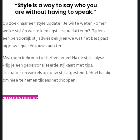
“
Style
is a way to say who you
are without having to speak.”
Op zoek naar een style update? Je wil te weten komen
welke stijl én welke kledingstuks jou flatteren? Tijdens
een persoonlijk stijladvies bekijken we wat het best past
bij jouw figuur én jouw karakter.
Miskopen behoren tot het verleden! Na de stijlanalyse
krijg je een gepersonaliseerde stijlkaart met tips,
illustraties en winkels op jouw stijl afgestemd. Heel handig
om mee te nemen tijdens het shoppen
NEEM CONTACT OP