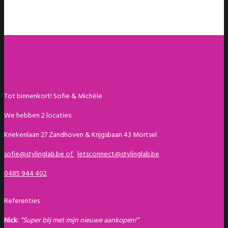
Tot binnenkort! Sofie & Michèle
We hebben 2 locaties:
Kriekenlaan 27 Zandhoven & Krijgsbaan 43 Mortsel
sofie@stylinglab.be of
letsconnect@stylinglab.be
0485 944 402
Referenties
Nick
:
“Super blij met mijn nieuwe aankopen!”