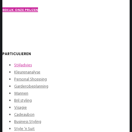
BEKIJK ONZE PRIJZEN
PARTICULIEREN
Stijladvies
Kleurenanalyse
Personal Shopping
Garderobeplanning
Mannen
Bril styling
Visagie
Cadeaubon
Business Styling
Style ‘n Suit